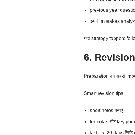
previous year questio
अपनी mistakes analyze
यही strategy toppers follo
6. Revision
Preparation का सबसे impo
Smart revision tips:
short notes बनाएं
formulas और key points
last 15–20 days सिर्फ 