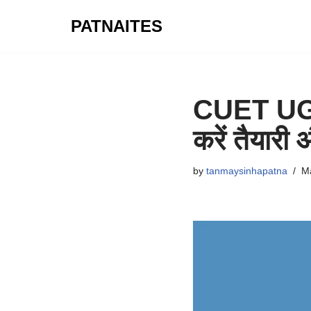
PATNAITES
Skip
to
content
CUET UG 
करें तैयार
by
tanmaysinhapatna
Ma